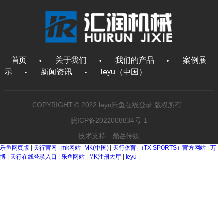
首页
关于我们
我们的产品
案例展
•
•
•
示
新闻资讯
leyu（中国）
•
•
COPYRIGHT © 2022 leyu乐鱼在线登录 版权所有
皖ICP备2022008834号-1
技术支持：鼎岳传媒
乐鱼网页版
|
天行官网
|
mk网站_MK(中国)
|
天行体育·（TX SPORTS）官方网站
|
万
博
|
天行在线登录入口
|
乐鱼网站
|
MK注册大厅
|
leyu
|