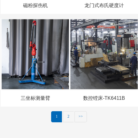
磁粉探伤机
龙门式布氏硬度计
三坐标测量臂
数控镗床-TK6411B
1
2
>>