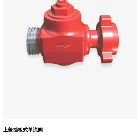
上盖挡板式单流阀