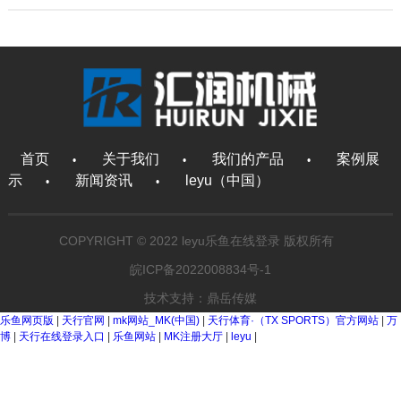
首页
关于我们
我们的产品
案例展
•
•
•
示
新闻资讯
leyu（中国）
•
•
COPYRIGHT © 2022 leyu乐鱼在线登录 版权所有
皖ICP备2022008834号-1
技术支持：鼎岳传媒
乐鱼网页版
|
天行官网
|
mk网站_MK(中国)
|
天行体育·（TX SPORTS）官方网站
|
万
博
|
天行在线登录入口
|
乐鱼网站
|
MK注册大厅
|
leyu
|